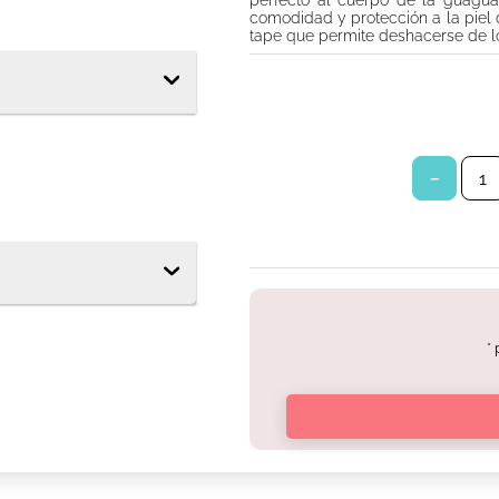
perfecto al cuerpo de la guagua
tor diario ladysoft protección ultradelgada tela suave
comodidad y protección a la piel 
tape que permite deshacerse de los
s babysec
－
*