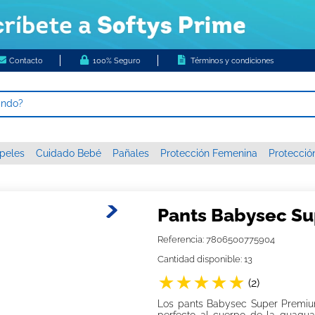
Contacto
100% Seguro
Términos y condiciones
ando?
 MÁS BUSCADOS
peles
Cuidado Bebé
Pañales
Protección Femenina
Protecció
s
higienico
c xxxg
Pants Babysec Su
 nova
Referencia
:
7806500775904
papel
Cantidad disponible: 13
or diario ladysoft respirable tela suave
★
★
★
★
★
(
2
)
tas húmedas
Los pants Babysec Super Premium