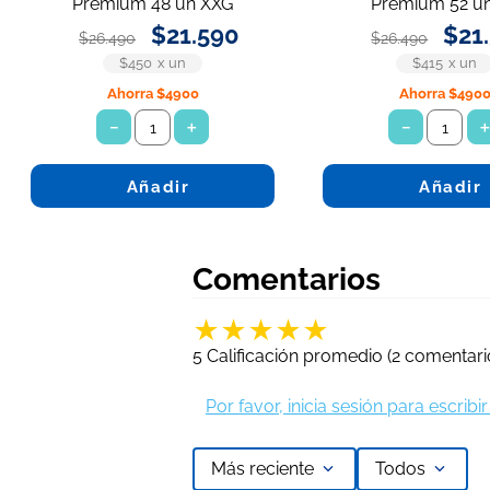
Premium 48 un XXG
Premium 52 u
$
21
.
590
$
21
.
$
26
.
490
$
26
.
490
$450
x
un
$415
x
un
Ahorra
$4900
Ahorra
$490
－
＋
－
Añadir
Añadir
Comentarios
★
★
★
★
★
5 Calificación promedio
(2 comentari
Por favor, inicia sesión para escrib
Más reciente
Todos