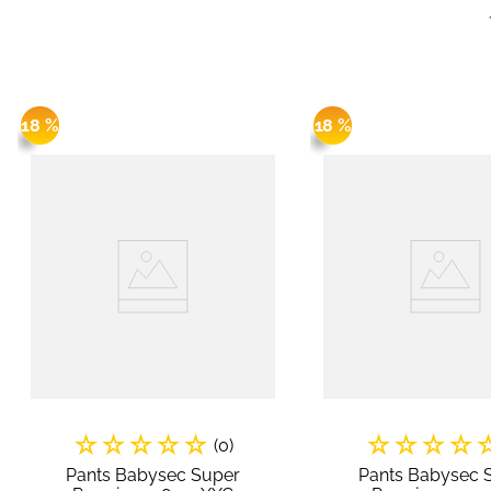
18 %
18 %
☆
☆
☆
☆
☆
☆
☆
☆
☆
(
0
)
Pants Babysec Super
Pants Babysec 