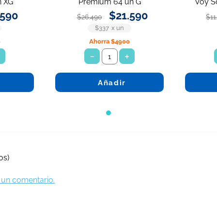
n XG
Premium 64 un G
Voy S
590
$
21
.
590
$
26
.
490
$
11
$337
x
un
0
Ahorra
$4900
＋
－
＋
Añadir
os)
ir un comentario.