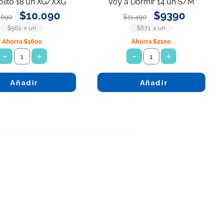
olito 18 un XG/XXG
Voy a Dormir 14 un S/M
$
10
.
090
$
9390
.
690
$
11
.
490
$561
x
un
$671
x
un
Ahorra
$1600
Ahorra
$2100
－
＋
－
＋
Añadir
Añadir