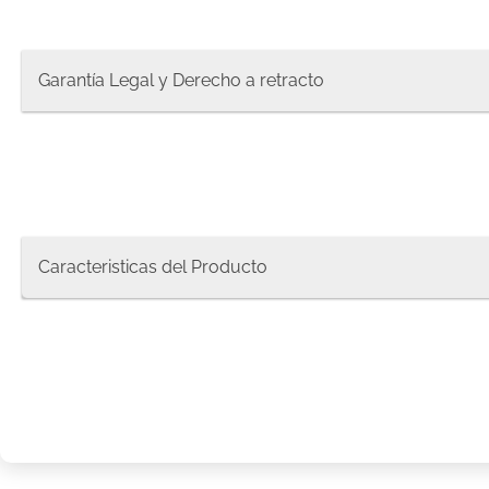
8
.
protec
9
.
pañale
Garantía Legal y Derecho a retracto
10
.
xxxg
Caracteristicas del Producto