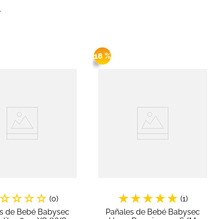
r
18 %
☆
☆
☆
☆
★
★
★
★
★
(
0
)
(
1
)
s de Bebé Babysec
Pañales de Bebé Babysec