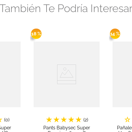
También Te Podría Interesa
18 %
14 %
☆
★
★
★
★
★
☆
(
0
)
(
2
)
Super
Pants Babysec Super
Pañale