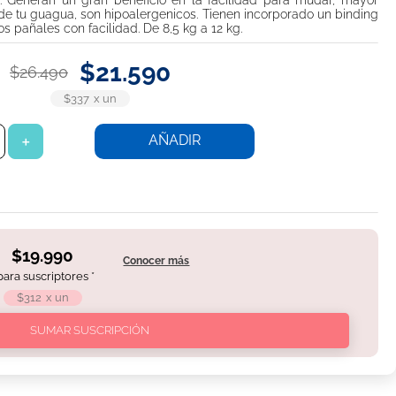
. Generan un gran beneficio en la facilidad para mudar, mayor
de tu guagua, son hipoalergenicos. Tienen incorporado un binding
 pañales con facilidad. De 8,5 kg a 12 kg.
$
21
.
590
$
26
.
490
$337
x
un
AÑADIR
＋
$19.990
Conocer más
 para suscriptores *
$312
x
un
SUMAR SUSCRIPCIÓN