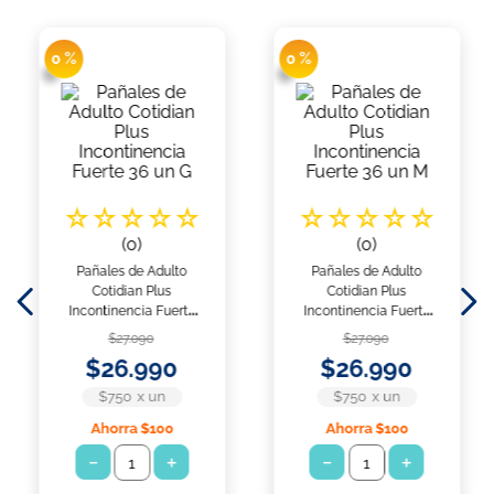
0 %
0 %
☆
☆
☆
☆
☆
☆
☆
☆
☆
☆
(
0
)
(
0
)
Pañales de Adulto
Pañales de Adulto
Cotidian Plus
Cotidian Plus
Incontinencia Fuerte
Incontinencia Fuerte
36 un G
36 un M
$
27
.
090
$
27
.
090
$
26
.
990
$
26
.
990
$750
x
un
$750
x
un
Ahorra
$100
Ahorra
$100
－
＋
－
＋