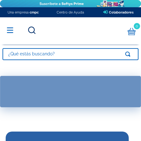
Una empresa
cmpc
Centro de Ayuda
Colaboradores
0
¿Qué estás buscando?
TÉRMINOS MÁS BUSCADOS
1
.
pañales
2
.
papel higienico
3
.
babysec xxxg
4
.
toalla nova
5
.
toallitas húmedas
6
.
pañales babysec