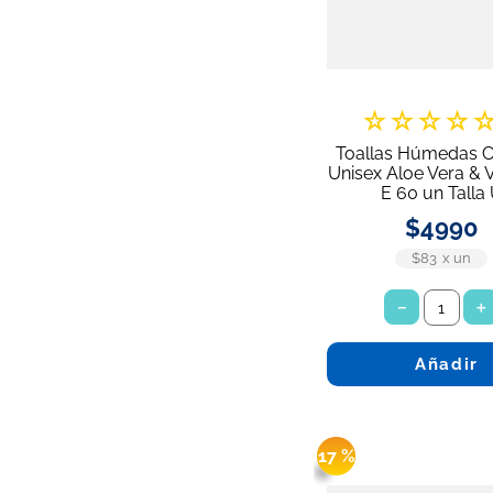
☆
☆
☆
☆
Toallas Húmedas C
Unisex Aloe Vera & 
E 60 un Talla
$
4990
$83
x
un
－
＋
Añadir
17 %