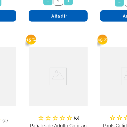
－
＋
－
Añadir
A
15 %
15 %
☆
☆
☆
☆
☆
☆
☆
(
0
)
☆
(
0
)
Pañales de Adulto Cotidian
Pants Coti