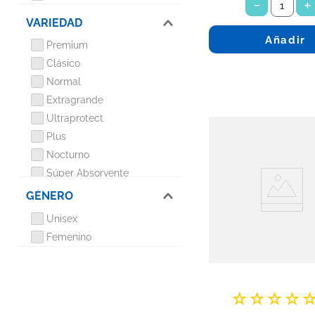
－
＋
VARIEDAD
Añadir
Premium
Clásico
Normal
Extragrande
Ultraprotect
Plus
Nocturno
Súper Absorvente
GÉNERO
Unisex
Femenino
☆
☆
☆
☆