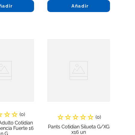
ñadir
Añadir
☆
☆
☆
(
0
)
☆
☆
☆
☆
☆
(
0
)
Adulto Cotidian
Pants Cotidian Silueta G/XG
nencia Fuerte 16
x16 un
un G