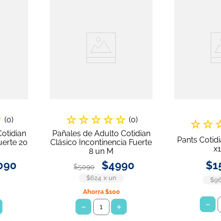
☆
☆
☆
☆
☆
☆
(
0
)
(
0
)
☆
☆
otidian
Pañales de Adulto Cotidian
Pants Cotid
uerte 20
Clásico Incontinencia Fuerte
x
8 un M
090
$
4990
$
1
$
5090
$624
x
un
$9
Ahorra
$100
－
－
＋