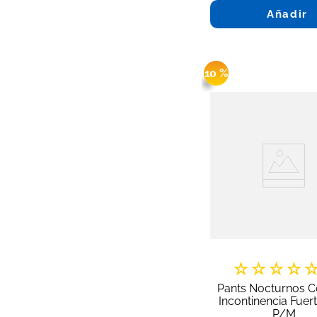
Añadir
10 %
☆
☆
☆
☆
Pants Nocturnos C
Incontinencia Fuer
P/M