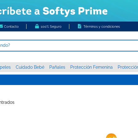
Contacto
100% Seguro
Términos y condiciones
ando?
 MÁS BUSCADOS
peles
Cuidado Bebé
Pañales
Protección Femenina
Protecció
s
higienico
c xxxg
 nova
s babysec
tor diario ladysoft protección ultradelgada tela suave
tas húmedas