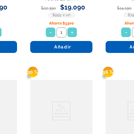
90
$
19
.
090
$
22
.
390
$
14
.
190
$955
x
un
$7
Ahorra
$3300
Ahor
－
＋
－
Añadir
A
10 %
16 %