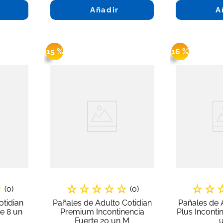
Añadir
A
15 %
16 %
☆
☆
☆
☆
☆
☆
☆
☆
(
0
)
(
0
)
otidian
Pañales de Adulto Cotidian
Pañales de 
te 8 un
Premium Incontinencia
Plus Inconti
Fuerte 20 un M