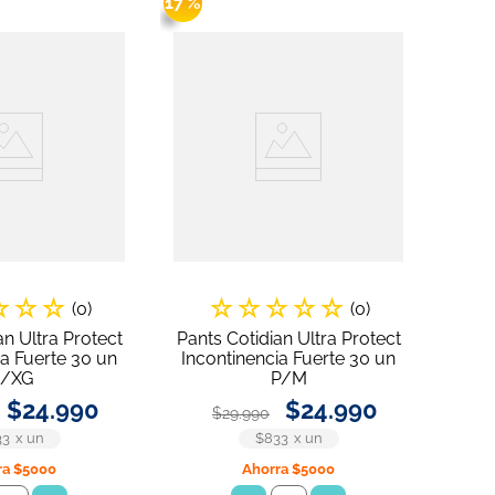
17 %
☆
☆
☆
☆
☆
☆
☆
☆
(
0
)
(
0
)
an Ultra Protect
Pants Cotidian Ultra Protect
ia Fuerte 30 un
Incontinencia Fuerte 30 un
/XG
P/M
$
24
.
990
$
24
.
990
$
29
.
990
33
x
un
$833
x
un
ra
$5000
Ahorra
$5000