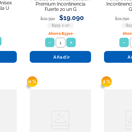
Unisex
Premium Incontinencia
Incontinenc
la U
Fuerte 20 un G
G
$
19
.
090
$
22
.
390
$
21
.
790
$955
x
un
$9
Ahorra
$3300
Ahor
－
＋
－
Añadir
A
0 %
2 %