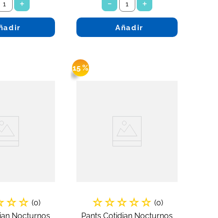
＋
－
＋
ñadir
Añadir
15 %
☆
☆
☆
☆
☆
☆
☆
☆
(
0
)
(
0
)
dian Nocturnos
Pants Cotidian Nocturnos