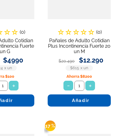
☆
☆
☆
☆
☆
☆
☆
☆
(
0
)
(
0
)
Adulto Cotidian
Pañales de Adulto Cotidian
ntinencia Fuerte
Plus Incontinencia Fuerte 20
 un G
un M
$
4990
$
12
.
290
$
20
.
490
24
x
un
$615
x
un
rra
$100
Ahorra
$8200
＋
－
＋
ñadir
Añadir
17 %