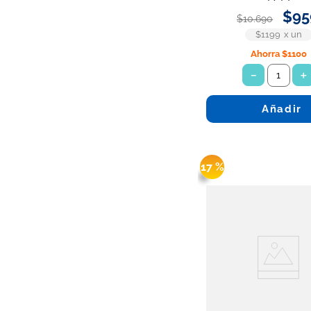
$
95
$
10
.
690
$1199
x
un
Ahorra
$1100
－
＋
Añadir
17 %