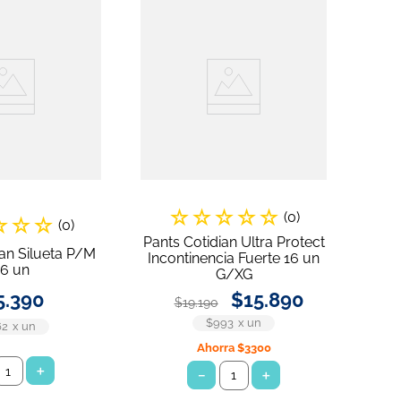
☆
☆
☆
☆
☆
(
0
)
☆
☆
☆
(
0
)
Pants Cotidian Ultra Protect
ian Silueta P/M
Incontinencia Fuerte 16 un
16 un
G/XG
5
.
390
$
15
.
890
$
19
.
190
$993
x
un
62
x
un
Ahorra
$3300
＋
－
＋