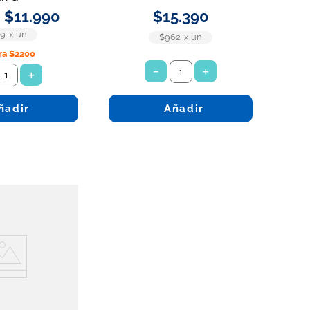
$
11
.
990
$
15
.
390
49
x
un
$962
x
un
ra
$2200
－
＋
＋
ñadir
Añadir