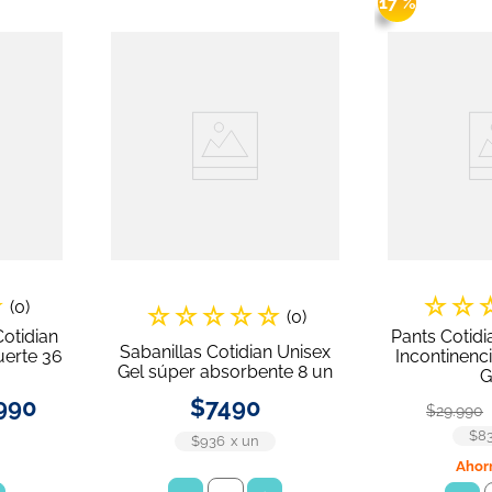
17 %
papel
los
☆
☆
☆
(
0
)
☆
☆
☆
☆
☆
(
0
)
otidian
Pants Cotidi
Sabanillas Cotidian Unisex
uerte 36
Incontinenc
Gel súper absorbente 8 un
G
990
$
7490
$
29
.
990
$8
$936
x
un
Ahor