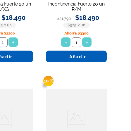
ia Fuerte 20 un
Incontinencia Fuerte 20 un
/XG
P/M
$
18
.
490
$
18
.
490
$
21
.
790
25
x
un
$925
x
un
ra
$3300
Ahorra
$3300
＋
－
＋
ñadir
Añadir
40 %