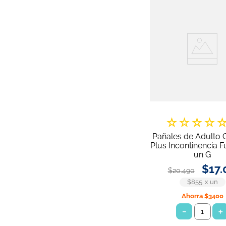
☆
☆
☆
☆
Pañales de Adulto C
Plus Incontinencia F
un G
$
17
.
$
20
.
490
$855
x
un
Ahorra
$3400
－
＋