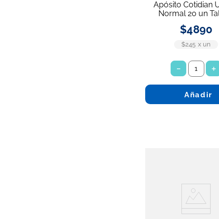
Apósito Cotidian 
Normal 20 un Tal
$
4890
$245
x
un
－
＋
Añadir