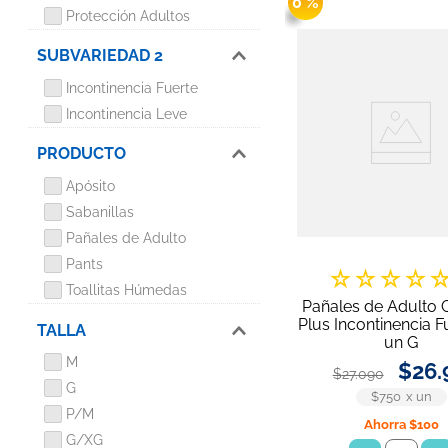
0 %
8
.
toalla 
Protección Adultos
9
.
pañue
SUBVARIEDAD 2
10
.
xxxg
Incontinencia Fuerte
Incontinencia Leve
PRODUCTO
Apósito
Sabanillas
Pañales de Adulto
Pants
☆
☆
☆
☆
Toallitas Húmedas
Pañales de Adulto C
Plus Incontinencia F
TALLA
un G
M
$
26
.
$
27
.
090
G
$750
x
un
P/M
Ahorra
$100
G/XG