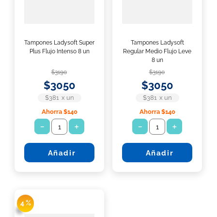
10
.
pañuelos
Tampones Ladysoft Super
Tampones Ladysoft
Plus Flujo Intenso 8 un
Regular Medio Flujo Leve
8 un
$
3190
$
3190
$
3050
$
3050
$381
x
un
$381
x
un
Ahorra
$140
Ahorra
$140
－
＋
－
＋
Añadir
Añadir
4 %