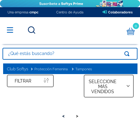
Una empresa
cmpc
Centro de Ayuda
Colaboradores
0
Protección Femenina
Tampones
FILTRAR
SELECCIONE
MÁS
VENDIDOS
<
>