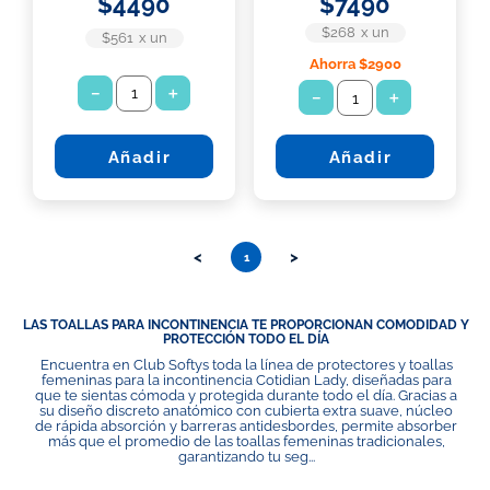
$
4490
$
7490
$268
x
un
$561
x
un
Ahorra
$2900
－
＋
－
＋
Añadir
Añadir
<
>
1
LAS TOALLAS PARA INCONTINENCIA TE PROPORCIONAN COMODIDAD Y
PROTECCIÓN TODO EL DÍA
Encuentra en Club Softys toda la línea de protectores y toallas
femeninas para la incontinencia Cotidian Lady, diseñadas para
que te sientas cómoda y protegida durante todo el día. Gracias a
su diseño discreto anatómico con cubierta extra suave, núcleo
de rápida absorción y barreras antidesbordes, permite absorber
más que el promedio de las toallas femeninas tradicionales,
garantizando tu seg...