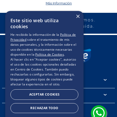
Más Información
×
Este sitio web utiliza
Cuidamos lo que queremos.
cookies
Haciendo lo que nos cuida.
He recibido la información de la
Política de
Privacidad
sobre el tratamiento de mis
datos personales, y la información sobre el
uso de cookies técnicamente necesarias
disponible en la
Política de Cookies
.
Al hacer clic en "Aceptar cookies", autorizo
el uso de las cookies opcionales detalladas
en Centro de Cookies. También puedo
rechazarlas o configurarlas. Sin embargo,
bloquear algunos tipos de cookies puede
AYUDA
afectar la experiencia en el sitio.
ACEPTAR COOKIES
SERVICIO AL CLIENTE
RECHAZAR TODO
6 cuotas sin interés