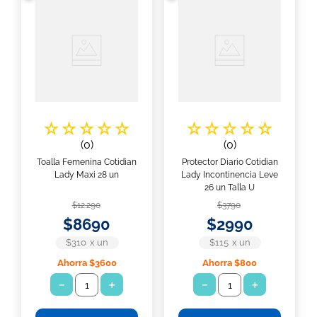
7
.
toallitas húmedas
8
.
pañales babysec
9
.
protector diario ladysoft protección ultradelgada tela suave
10
.
pañuelos
☆
☆
☆
☆
☆
☆
☆
☆
☆
☆
(
0
)
(
0
)
Toalla Femenina Cotidian
Protector Diario Cotidian
Lady Maxi 28 un
Lady Incontinencia Leve
26 un Talla U
$
12
.
290
$
3790
$
8690
$
2990
$310
x
un
$115
x
un
Ahorra
$3600
Ahorra
$800
－
＋
－
＋