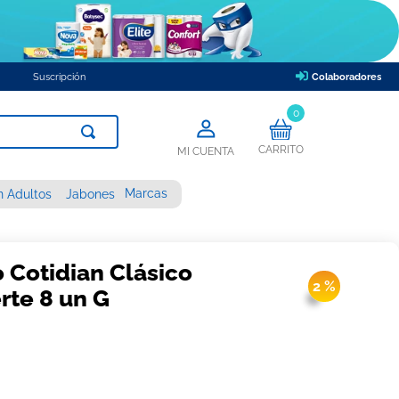
Suscripción
Colaboradores
0
CARRITO
MI CUENTA
Marcas
n Adultos
Jabones
 Cotidian Clásico
2 %
rte 8 un G