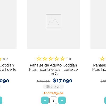
☆
☆
☆
☆
☆
☆
☆
(
0
)
(
0
)
Cotidian
Pañales de Adulto Cotidian
Pañales
ia Fuerte
Plus Incontinencia Fuerte 20
Plus In
un G
090
$
17
.
090
$
20
.
490
$
27
$855
x
un
0
Ahorra
$3400
＋
－
＋