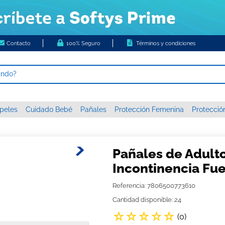
Contacto
100% Seguro
Términos y condiciones
ando?
 MÁS BUSCADOS
peles
Cuidado Bebé
Pañales
Protección Femenina
Protecció
s
higienico
c xxxg
Pañales de Adulto
 nova
Incontinencia Fue
papel
Referencia
:
7806500773610
or diario ladysoft respirable tela suave
Cantidad disponible: 24
☆
☆
☆
☆
☆
tas húmedas
(
0
)