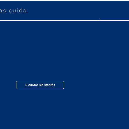
os cuida.
6 cuotas sin interés