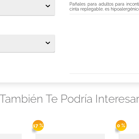
Pañales para adultos para inconti
tor diario ladysoft protección ultradelgada tela suave
cinta replegable, es hipoalergéni
s babysec
También Te Podría Interesa
17 %
0 %