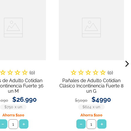
☆
☆
☆
☆
☆
☆
☆
☆
☆
(
0
)
(
0
)
 de Adulto Cotidian
Pañales de Adulto Cotidian
continencia Fuerte 36
Clásico Incontinencia Fuerte 8
un M
un G
$
26
.
990
$
4990
.
090
$
5090
$750
x
un
$624
x
un
Ahorra
$100
Ahorra
$100
－
＋
－
＋