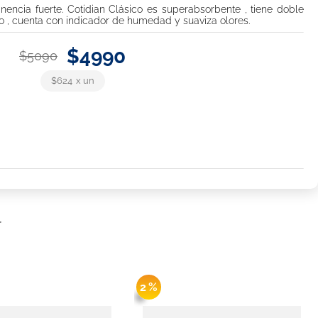
nencia fuerte. Cotidian Clásico es superabsorbente , tiene doble
co , cuenta con indicador de humedad y suaviza olores.
$
4990
$
5090
$624
x
un
r
2 %