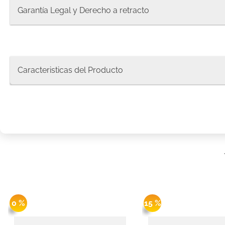
8
.
protec
Garantía Legal y Derecho a retracto
9
.
pañale
10
.
xxxg
Caracteristicas del Producto
0 %
15 %