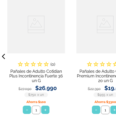
☆
☆
☆
☆
☆
☆
☆
☆
☆
(
0
)
Pañales de Adulto Cotidian
Pañales de Adulto 
Plus Incontinencia Fuerte 36
Premium Incontinenc
un G
20 un G
$
26
.
990
$
19
.
$
27
.
090
$
22
.
390
$750
x
un
$955
x
un
Ahorra
$100
Ahorra
$330
－
＋
－