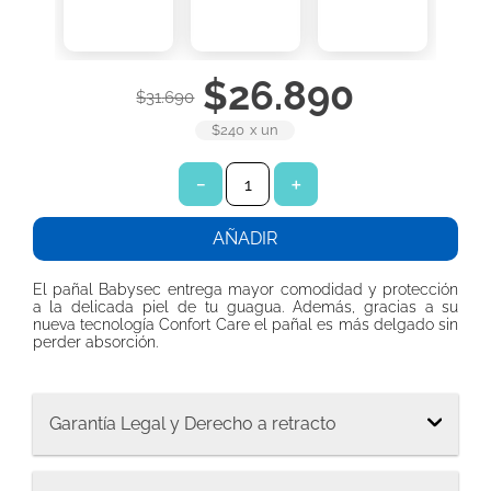
7
.
protector diario ladysoft protección ultradelgada tela suave
8
.
protector diario ladysoft respirable tela suave
$
26
.
890
9
.
toalla papel
$
31
.
690
10
.
pañuelos
$240
x
un
－
＋
AÑADIR
El pañal Babysec entrega mayor comodidad y protección
a la delicada piel de tu guagua. Además, gracias a su
nueva tecnología Confort Care el pañal es más delgado sin
perder absorción.
Garantía Legal y Derecho a retracto