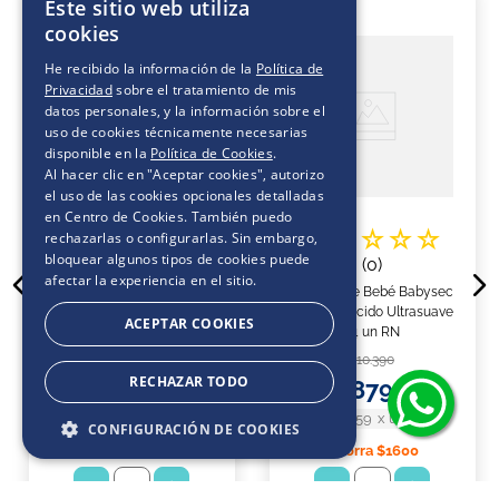
Este sitio web utiliza
20 %
15 %
cookies
He recibido la información de la
Política de
Privacidad
sobre el tratamiento de mis
datos personales, y la información sobre el
uso de cookies técnicamente necesarias
disponible en la
Política de Cookies
.
Al hacer clic en "Aceptar cookies", autorizo
el uso de las cookies opcionales detalladas
en Centro de Cookies. También puedo
☆
☆
☆
☆
☆
☆
☆
☆
☆
☆
rechazarlas o configurarlas. Sin embargo,
bloquear algunos tipos de cookies puede
(
0
)
(
0
)
afectar la experiencia en el sitio.
Pañales de Bebé Babysec
Pañales de Bebé Babysec
Super Premium Cuidado
Recién Nacido Ultrasuave
ACEPTAR COOKIES
Total 112 un XG
34 un RN
$
41
.
990
$
10
.
390
RECHAZAR TODO
$
33
.
590
$
8790
$300
x
un
$259
x
un
CONFIGURACIÓN DE COOKIES
Ahorra
$8400
Ahorra
$1600
－
＋
－
＋