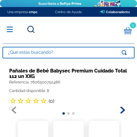
Una empresa
cmpc
Centro de Ayuda
Colaboradores
0
¿Qué estás buscando?
TÉRMINOS MÁS BUSCADOS
Pañales de Bebé Babysec Premium Cuidado Total
112 un XXG
1
.
pañales
Referencia
:
7806500752486
2
.
papel higienico
Cantidad disponible: 8
3
.
babysec xxxg
☆
☆
☆
☆
☆
(
0
)
4
.
toalla nova
5
.
toallitas húmedas
6
.
pañales babysec