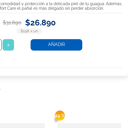
omodidad y protección a la delicada piel de tu guagua. Además,
fort Care el pañal es más delgado sin perder absorción.
$
26
.
890
$
31
.
690
$198
x
un
AÑADIR
＋
r
24 %