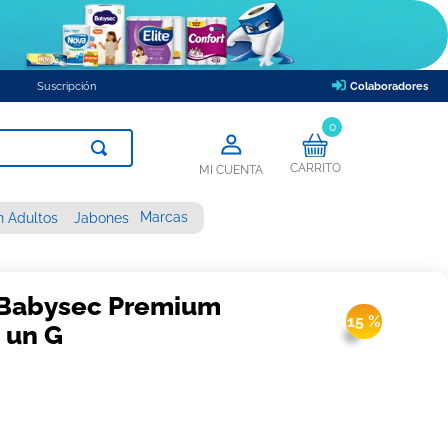
Suscripción
Colaboradores
0
CARRITO
MI CUENTA
Marcas
n Adultos
Jabones
 Babysec Premium
15 %
 un G