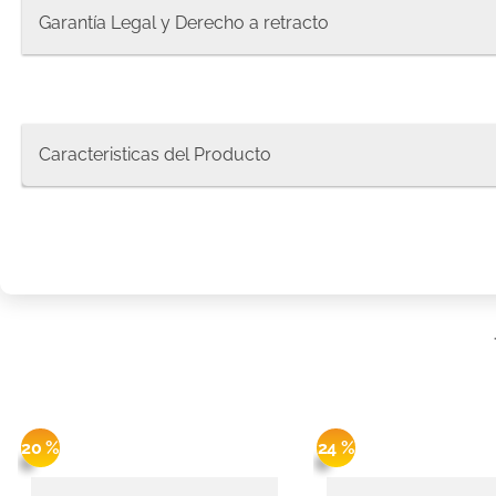
8
.
protec
Garantía Legal y Derecho a retracto
9
.
pañale
10
.
xxxg
Caracteristicas del Producto
20 %
24 %