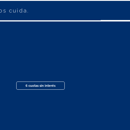
os cuida.
6 cuotas sin interés