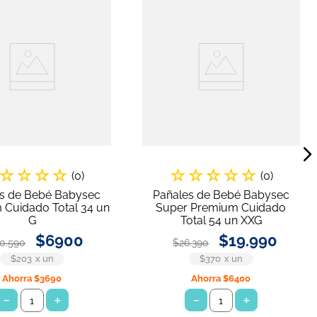
☆
☆
☆
☆
☆
☆
☆
☆
☆
(
0
)
(
0
)
s de Bebé Babysec
Pañales de Bebé Babysec
 Cuidado Total 34 un
Super Premium Cuidado
G
Total 54 un XXG
$
6900
$
19
.
990
10
.
590
$
26
.
390
$203
x
un
$370
x
un
Ahorra
$3690
Ahorra
$6400
－
＋
－
＋