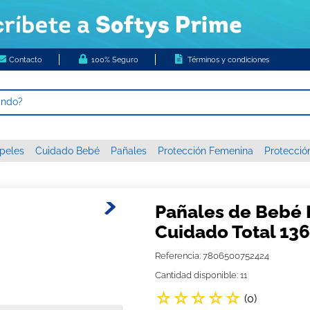
Contacto
100% Seguro
Términos y condiciones
ando?
 MÁS BUSCADOS
peles
Cuidado Bebé
Pañales
Protección Femenina
Protecció
s
higienico
c xxxg
Pañales de Bebé
 nova
Cuidado Total 136
papel
Referencia
:
7806500752424
or diario ladysoft respirable tela suave
Cantidad disponible: 11
☆
☆
☆
☆
☆
tas húmedas
(
0
)