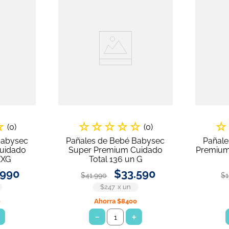
☆
☆
☆
☆
☆
☆
☆
(
0
)
(
0
)
Babysec
Pañales de Bebé Babysec
Pañale
uidado
Super Premium Cuidado
Premium
XXG
Total 136 un G
990
$
33
.
590
$
41
.
990
$
$247
x
un
0
Ahorra
$8400
＋
－
＋