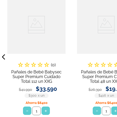
☆
☆
☆
☆
☆
☆
☆
☆
☆
(
0
)
Pañales de Bebé Babysec
Pañales de Bebé 
Super Premium Cuidado
Super Premium C
Total 112 un XXG
Total 48 un X
$
33
.
590
$
19
.
$
41
.
990
$
26
.
390
$300
x
un
$416
x
un
Ahorra
$8400
Ahorra
$640
－
＋
－