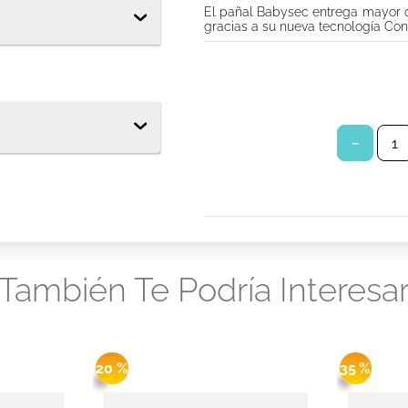
El pañal Babysec entrega mayor c
tor diario ladysoft protección ultradelgada tela suave
gracias a su nueva tecnología Con
s babysec
－
También Te Podría Interesa
20 %
35 %