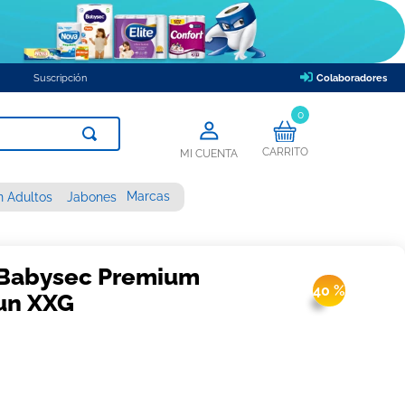
Suscripción
Colaboradores
0
CARRITO
MI CUENTA
Marcas
n Adultos
Jabones
 Babysec Premium
40 %
 un XXG