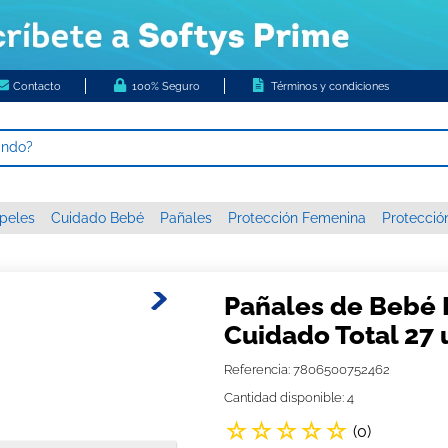
Contacto
100% Seguro
Términos y condiciones
ando?
 MÁS BUSCADOS
peles
Cuidado Bebé
Pañales
Protección Femenina
Protecció
s
higienico
c xxxg
Pañales de Bebé
 nova
Cuidado Total 27
tas húmedas
Referencia
:
7806500752462
papel
Cantidad disponible: 4
☆
☆
☆
☆
☆
or diario ladysoft respirable tela suave
(
0
)