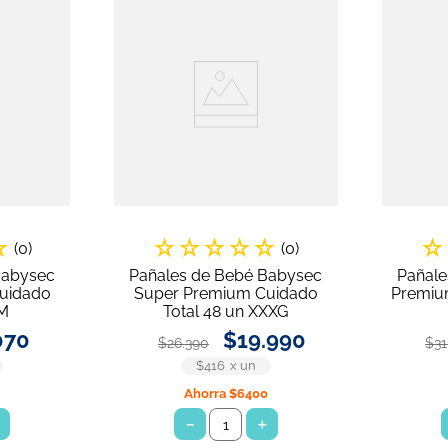
☆
☆
☆
☆
☆
☆
☆
(
0
)
(
0
)
Babysec
Pañales de Bebé Babysec
Pañale
uidado
Super Premium Cuidado
Premium
 M
Total 48 un XXXG
070
$
19
.
990
$
26
.
390
$
31
$416
x
un
0
Ahorra
$6400
＋
－
＋