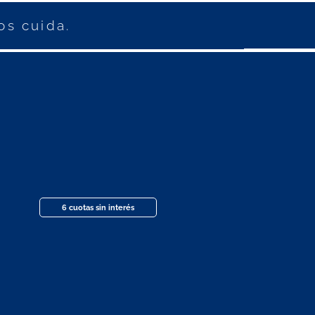
os cuida.
6 cuotas sin interés