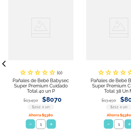
☆
☆
☆
☆
☆
☆
☆
☆
☆
(
0
)
Pañales de Bebé Babysec
Pañales de Bebé 
Super Premium Cuidado
Super Premium C
Total 40 un P
Total 38 Un
$
8070
$
8
$
13
.
450
$
13
.
450
$202
x
un
$212
x
un
Ahorra
$5380
Ahorra
$538
－
＋
－