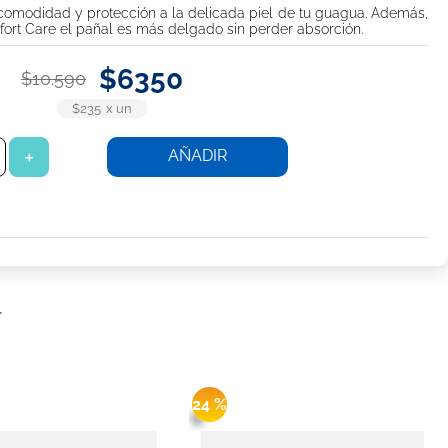
omodidad y protección a la delicada piel de tu guagua. Además,
fort Care el pañal es más delgado sin perder absorción.
$
6350
$
10
.
590
$235
x
un
AÑADIR
＋
r
24 %