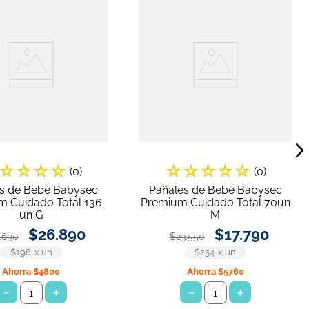
☆
☆
☆
☆
☆
☆
☆
☆
☆
(
0
)
(
0
)
s de Bebé Babysec
Pañales de Bebé Babysec
 Cuidado Total 136
Premium Cuidado Total 70un
un G
M
$
26
.
890
$
17
.
790
.
690
$
23
.
550
$198
x
un
$254
x
un
Ahorra
$4800
Ahorra
$5760
－
＋
－
＋