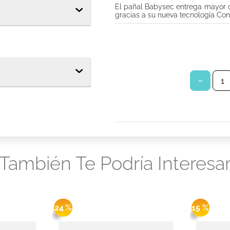
El pañal Babysec entrega mayor c
tor diario ladysoft protección ultradelgada tela suave
gracias a su nueva tecnología Con
s babysec
los
－
También Te Podría Interesa
24 %
15 %