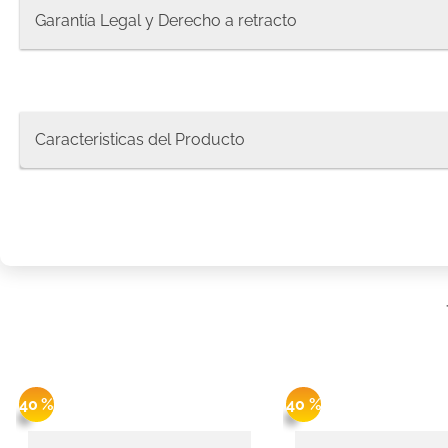
8
.
protec
Garantía Legal y Derecho a retracto
9
.
pañale
10
.
pañue
Caracteristicas del Producto
40 %
40 %