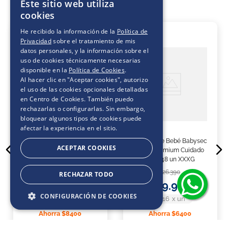
Este sitio web utiliza
cookies
He recibido la información de la
Política de
20 %
24 %
Privacidad
sobre el tratamiento de mis
datos personales, y la información sobre el
uso de cookies técnicamente necesarias
disponible en la
Política de Cookies
.
Al hacer clic en "Aceptar cookies", autorizo
el uso de las cookies opcionales detalladas
en Centro de Cookies. También puedo
rechazarlas o configurarlas. Sin embargo,
bloquear algunos tipos de cookies puede
afectar la experiencia en el sitio.
Pañales de Bebé Babysec
Pañales de Bebé Babysec
ACEPTAR COOKIES
Super Premium Cuidado
Super Premium Cuidado
Total 108 un XXXG
Total 48 un XXXG
$
41
.
990
$
26
.
390
RECHAZAR TODO
$
33
.
590
$
19
.
990
CONFIGURACIÓN DE COOKIES
$311
x
un
$416
x
un
Ahorra
$8400
Ahorra
$6400