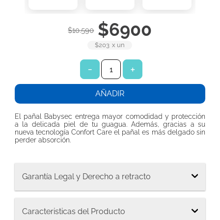
7
.
toallitas húmedas
$
6900
8
.
pañales babysec
$
10
.
590
9
.
protector diario ladysoft protección ultradelgada tela suave
$203
x
un
10
.
pañuelos
－
＋
AÑADIR
El pañal Babysec entrega mayor comodidad y protección
a la delicada piel de tu guagua. Además, gracias a su
nueva tecnología Confort Care el pañal es más delgado sin
perder absorción.
Garantía Legal y Derecho a retracto
Caracteristicas del Producto