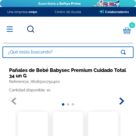
Una empresa
cmpc
Centro de Ayuda
Colaboradores
0
¿Qué estás buscando?
TÉRMINOS MÁS BUSCADOS
Pañales de Bebé Babysec Premium Cuidado Total
34 un G
1
.
pañales
Referencia
:
7806500752400
2
.
papel higienico
Cantidad disponible: 10
3
.
babysec xxxg
4
.
toalla nova
5
.
protector diario ladysoft respirable tela suave
6
.
toalla papel