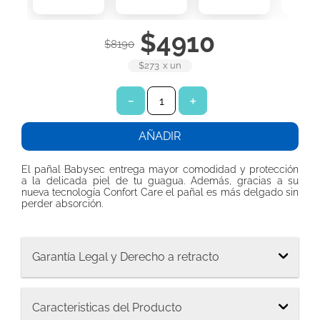
7
.
toallitas húmedas
$
4910
8
.
pañales babysec
$
8190
9
.
protector diario ladysoft protección ultradelgada tela suave
$273
x
un
10
.
pañuelos
－
＋
AÑADIR
El pañal Babysec entrega mayor comodidad y protección
a la delicada piel de tu guagua. Además, gracias a su
nueva tecnología Confort Care el pañal es más delgado sin
perder absorción.
Garantía Legal y Derecho a retracto
Caracteristicas del Producto