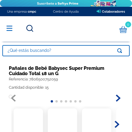
Una empresa
cmpc
Centro de Ayuda
Colaboradores
0
¿Qué estás buscando?
TÉRMINOS MÁS BUSCADOS
Pañales de Bebé Babysec Super Premium
Cuidado Total 18 un G
1
.
pañales
Referencia
:
7806500752059
2
.
papel higienico
Cantidad disponible: 15
3
.
babysec xxxg
4
.
toalla nova
5
.
protector diario ladysoft respirable tela suave
6
.
toalla papel