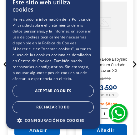
Este sitio web utiliza
cookies
He recibido la información de la
Política de
Privacidad
sobre el tratamiento de mis
datos personales, y la información sobre el
uso de cookies técnicamente necesarias
disponible en la
Política de Cookies
.
Al hacer clic en "Aceptar cookies", autorizo
el uso de las cookies opcionales detalladas
Pañales de Bebé Babysec
Pañales de Bebé Babysec
en Centro de Cookies. También puedo
Super Premium Cuidado
Super Premium Cuidado
rechazarlas o configurarlas. Sin embargo,
Total 112 un XXG
Total 112 un XG
bloquear algunos tipos de cookies puede
afectar la experiencia en el sitio.
$
41
.
990
$
41
.
990
$
33
.
590
$
33
.
590
ACEPTAR COOKIES
$300
x
un
$300
x
un
Ahorra
$8400
Ahorra
$8400
RECHAZAR TODO
－
＋
－
＋
CONFIGURACIÓN DE COOKIES
Añadir
Añadir