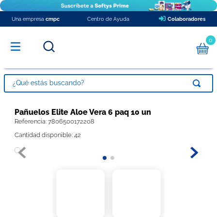
Una empresa
cmpc
Centro de Ayuda
Colaboradores
0
¿Qué estás buscando?
TÉRMINOS MÁS BUSCADOS
Pañuelos Elite Aloe Vera 6 paq 10 un
Referencia
1
.
pañales
:
7806500172208
Cantidad disponible: 42
2
.
papel higienico
3
.
babysec xxxg
4
.
toalla nova
5
.
toallitas húmedas
6
.
pañales babysec