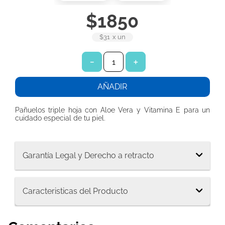
7
.
protector diario ladysoft protección ultradelgada tela suave
$
1850
8
.
protector diario ladysoft respirable tela suave
$31
x
un
9
.
toalla papel
10
.
pañuelos
－
＋
AÑADIR
Pañuelos triple hoja con Aloe Vera y Vitamina E para un
cuidado especial de tu piel.
Garantía Legal y Derecho a retracto
Caracteristicas del Producto