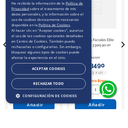
He recibido la información de la
Política de
Privacidad
sobre el tratamiento de mis
datos personales, y la información sobre el
uso de cookies técnicamente necesarias
disponible en la
Política de Cookies
.
Al hacer clic en "Aceptar cookies", autorizo
el uso de las cookies opcionales detalladas
Pañuelos Faciales Elite
en Centro de Cookies. También puedo
Pañuelos Faciales Elite
Diseño 3 paq 90 un
rechazarlas o configurarlas. Sin embargo,
Toda ocasión Pack x3 50
bloquear algunos tipos de cookies puede
un
afectar la experiencia en el sitio.
$
4190
$
1750
$
3490
ACEPTAR COOKIES
$13
x
un
$12
x
un
Ahorra
$700
RECHAZAR TODO
－
＋
－
＋
CONFIGURACIÓN DE COOKIES
Añadir
Añadir