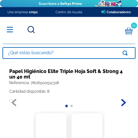
Una empresa
cmpc
Centro de Ayuda
Colaboradores
0
¿Qué estás buscando?
TÉRMINOS MÁS BUSCADOS
Papel Higiénico Elite Triple Hoja Soft & Strong 4
un 40 mt
1
.
pañales
Referencia
:
7806500512318
2
.
papel higienico
Cantidad disponible: 8
3
.
babysec xxxg
4
.
toalla nova
5
.
protector diario ladysoft respirable tela suave
6
.
toalla papel