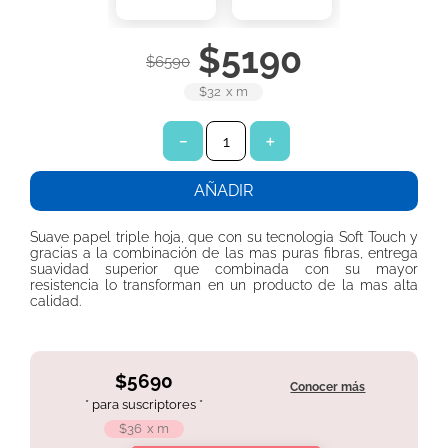
7
.
toallitas húmedas
$
5190
8
.
pañales babysec
$
6590
9
.
protector diario ladysoft protección ultradelgada tela suave
$32
x
m
10
.
pañuelos
－
＋
AÑADIR
Suave papel triple hoja, que con su tecnologia Soft Touch y
gracias a la combinación de las mas puras fibras, entrega
suavidad superior que combinada con su mayor
resistencia lo transforman en un producto de la mas alta
calidad.
$5690
Conocer más
* para suscriptores *
$36
x
m