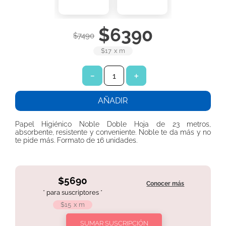
7
.
toallitas húmedas
8
.
pañales babysec
$
6390
$
7490
9
.
protector diario ladysoft protección ultradelgada tela suave
$17
x
m
10
.
pañuelos
－
＋
AÑADIR
Papel Higiénico Noble Doble Hoja de 23 metros,
absorbente, resistente y conveniente. Noble te da más y no
te pide más. Formato de 16 unidades.
$5690
Conocer más
* para suscriptores *
$15
x
m
SUMAR SUSCRIPCIÓN