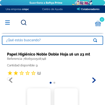
Una empresa
cmpc
Centro de Ayuda
Colaboradores
0
¿Qué estás buscando?
TÉRMINOS MÁS BUSCADOS
Papel Higiénico Noble Doble Hoja 16 un 23 mt
Referencia
1
.
pañales
:
7806500508748
Cantidad disponible: 9
2
.
papel higienico
★
★
☆
☆
☆
(
1
)
3
.
babysec xxxg
4
.
toalla nova
5
.
protector diario ladysoft respirable tela suave
6
.
toalla papel