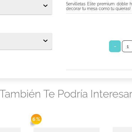
Servilletas Elite premium doble 
s babysec
decorar tu mesa como tu quieras!
tor diario ladysoft protección ultradelgada tela suave
los
－
También Te Podría Interesa
6 %