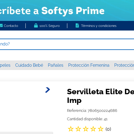
Contacto
100% Seguro
Términos y condiciones
ando?
 MÁS BUSCADOS
peles
Cuidado Bebé
Pañales
Protección Femenina
Protecció
s
higienico
c xxxg
Servilleta Elite D
 nova
Imp
or diario ladysoft respirable tela suave
Referencia
:
7806500224686
papel
Cantidad disponible: 41
☆
☆
☆
☆
☆
tas húmedas
(
0
)