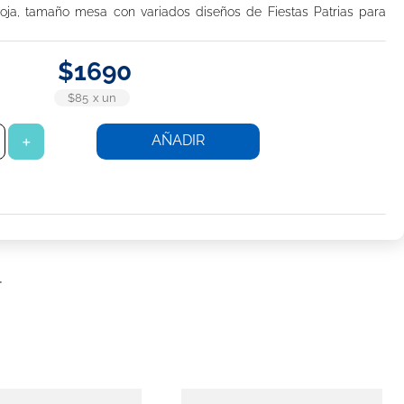
hoja, tamaño mesa con variados diseños de Fiestas Patrias para
$
1690
$85
x
un
AÑADIR
＋
r