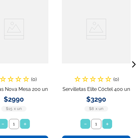
☆
☆
☆
☆
☆
☆
☆
☆
☆
(
0
)
(
0
)
tas Nova Mesa 200 un
Servilletas Elite Cóctel 400 un
$
2990
$
3290
$15
x
un
$8
x
un
－
＋
－
＋