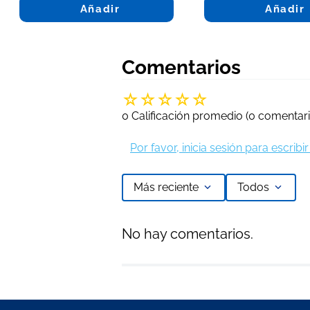
Añadir
Añadir
Comentarios
☆
☆
☆
☆
☆
0 Calificación promedio
(0 comentari
Por favor, inicia sesión para escrib
Más reciente
Todos
No hay comentarios.