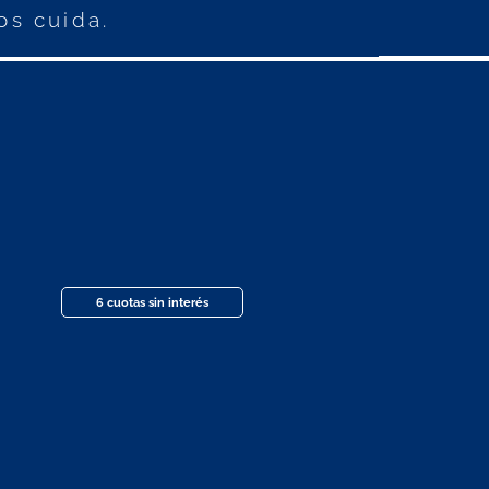
os cuida.
6 cuotas sin interés