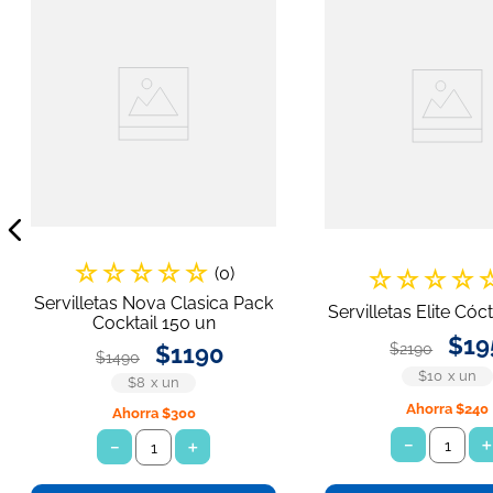
☆
☆
☆
☆
☆
(
0
)
☆
☆
☆
☆
Servilletas Nova Clasica Pack
Servilletas Elite Cóc
Cocktail 150 un
$
19
$
1190
$
2190
$
1490
$10
x
un
$8
x
un
Ahorra
$240
Ahorra
$300
－
－
＋