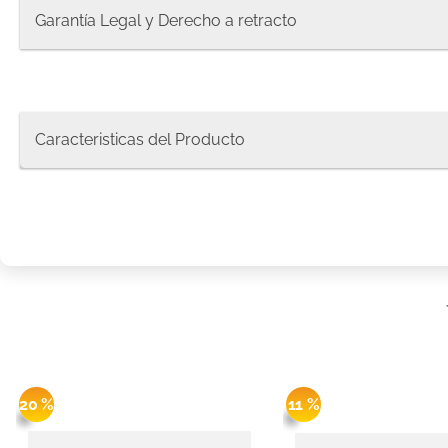
8
.
pañale
Garantía Legal y Derecho a retracto
9
.
protec
10
.
pañue
Caracteristicas del Producto
20 %
11 %