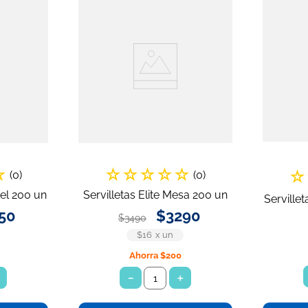
☆
☆
☆
☆
☆
☆
☆
(
0
)
(
0
)
tel 200 un
Servilletas Elite Mesa 200 un
Serville
50
$
3290
$
3490
$16
x
un
Ahorra
$200
＋
－
＋