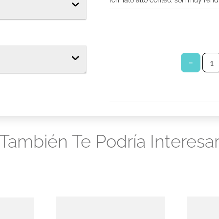
formato alto conteo, son muy rendi
tor diario ladysoft protección ultradelgada tela suave
s babysec
los
－
También Te Podría Interesa