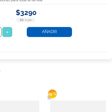
doras para toda la familia.
$
3290
$8
x
un
AÑADIR
＋
r
19 %