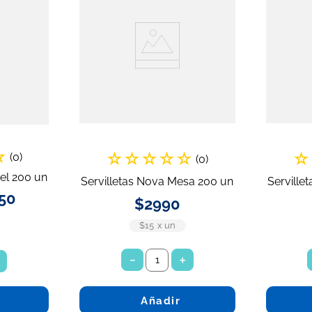
☆
☆
☆
☆
☆
☆
☆
(
0
)
(
0
)
tel 200 un
Servilletas Nova Mesa 200 un
Servillet
50
$
2990
$15
x
un
－
＋
＋
Añadir