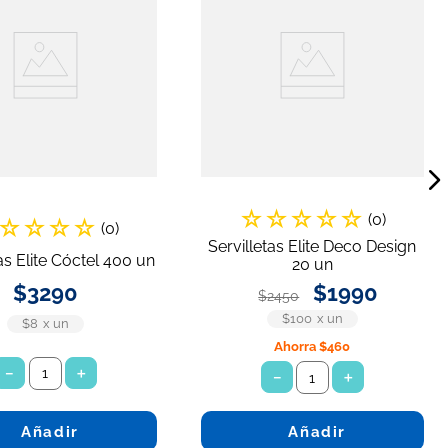
☆
☆
☆
☆
☆
(
0
)
☆
☆
☆
☆
(
0
)
Servilletas Elite Deco Design
as Elite Cóctel 400 un
20 un
$
3290
$
1990
$
2450
$100
x
un
$8
x
un
Ahorra
$460
－
＋
－
＋
Añadir
Añadir