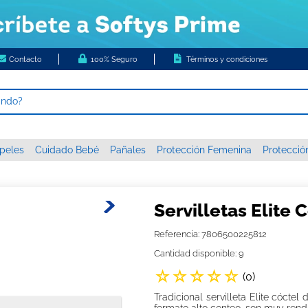
Contacto
100% Seguro
Términos y condiciones
ando?
 MÁS BUSCADOS
peles
Cuidado Bebé
Pañales
Protección Femenina
Protecció
s
higienico
c xxxg
Servilletas Elite 
 nova
Referencia
:
7806500225812
tas húmedas
Cantidad disponible: 9
papel
☆
☆
☆
☆
☆
(
0
)
or diario ladysoft respirable tela suave
Tradicional servilleta Elite cócte