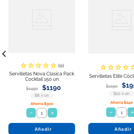
☆
☆
☆
☆
☆
(
0
)
☆
☆
☆
☆
Servilletas Nova Clasica Pack
Servilletas Elite Cóc
Cocktail 150 un
$
19
$
1190
$
2190
$
1490
$10
x
un
$8
x
un
Ahorra
$240
Ahorra
$300
－
－
＋
Añadir
Añadir