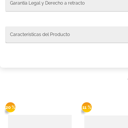
Garantía Legal y Derecho a retracto
8
.
protec
9
.
pañale
10
.
pañue
Caracteristicas del Producto
20 %
11 %