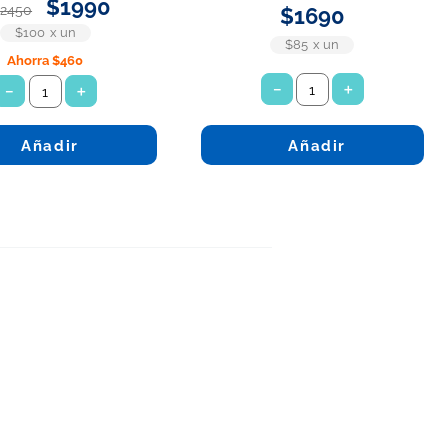
$
1990
$
2450
$
1690
$100
x
un
$85
x
un
Ahorra
$460
－
＋
－
＋
Añadir
Añadir