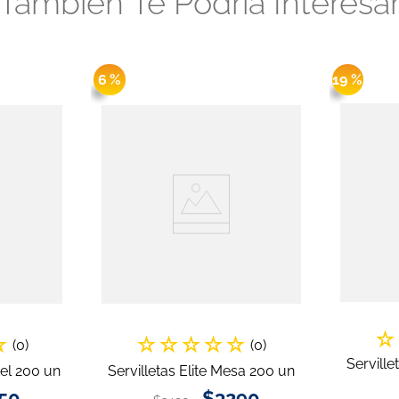
También Te Podría Interesa
6 %
19 %
☆
☆
☆
☆
☆
☆
☆
(
0
)
(
0
)
Serville
tel 200 un
Servilletas Elite Mesa 200 un
50
$
3290