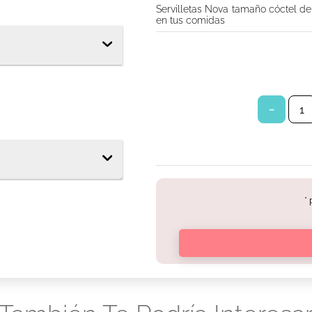
Servilletas Nova tamaño cóctel de 
s babysec
en tus comidas
tor diario ladysoft protección ultradelgada tela suave
los
－
*