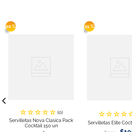
20 %
11 %
☆
☆
☆
☆
☆
(
0
)
☆
☆
☆
☆
Servilletas Nova Clasica Pack
Servilletas Elite Cóc
Cocktail 150 un
$
19