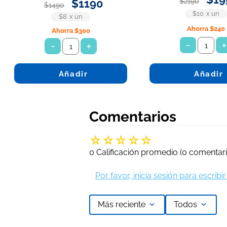
$
1190
$
2190
$
1490
$10
x
un
$8
x
un
Ahorra
$240
Ahorra
$300
－
－
＋
Añadir
Añadir
Comentarios
☆
☆
☆
☆
☆
0 Calificación promedio
(0 comentari
Por favor, inicia sesión para escrib
Más reciente
Todos