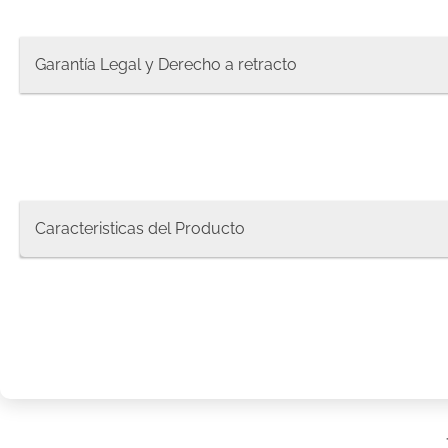
8
.
pañale
9
.
protec
Garantía Legal y Derecho a retracto
10
.
pañue
Caracteristicas del Producto