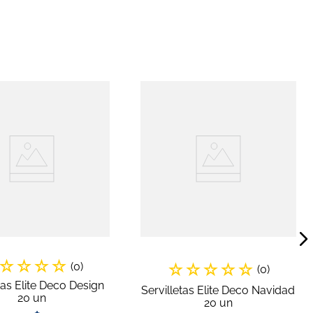
r
☆
☆
☆
☆
(
0
)
☆
☆
☆
☆
☆
(
0
)
tas Elite Deco Design
Servilletas Elite Deco Navidad
20 un
20 un