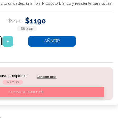
150 unidades, una hoja. Producto blanco y resistente para utilizar
$
1190
$
1490
$8
x
un
AÑADIR
＋
 para suscriptores *
Conocer más
$8
x
un
SUMAR SUSCRIPCIÓN