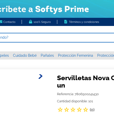
Contacto
100% Seguro
Términos y condiciones
ando?
 MÁS BUSCADOS
peles
Cuidado Bebé
Pañales
Protección Femenina
Protecció
s
higienico
c xxxg
Servilletas Nova 
 nova
un
or diario ladysoft respirable tela suave
Referencia
:
7806500241430
papel
Cantidad disponible: 101
☆
☆
☆
☆
☆
tas húmedas
(
0
)