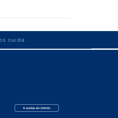
os cuida.
6 cuotas sin interés