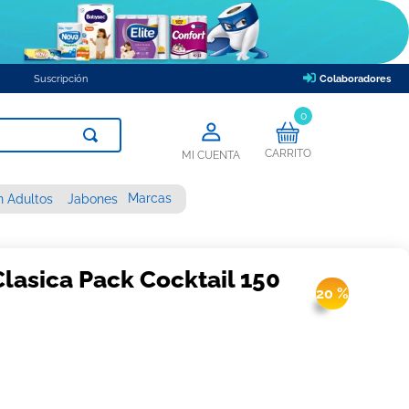
Suscripción
Colaboradores
0
CARRITO
MI CUENTA
Marcas
n Adultos
Jabones
Clasica Pack Cocktail 150
20 %