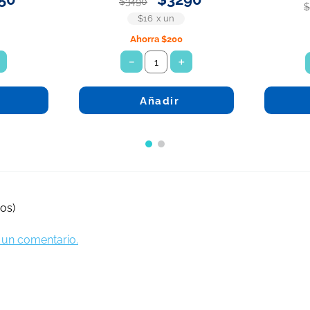
$
3490
$16
x
un
Ahorra
$200
＋
－
＋
Añadir
os)
ir un comentario.