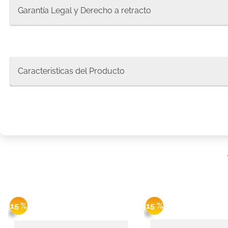
8
.
protec
Garantía Legal y Derecho a retracto
9
.
pañale
10
.
xxxg
Caracteristicas del Producto
15 %
15 %