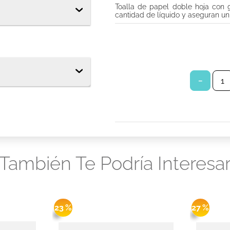
Toalla de papel doble hoja con 
tor diario ladysoft protección ultradelgada tela suave
cantidad de líquido y aseguran u
s babysec
－
También Te Podría Interesa
23 %
27 %