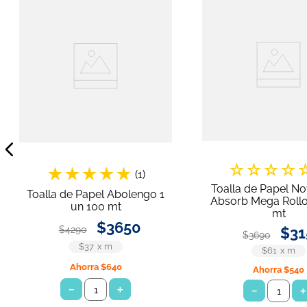
☆
☆
☆
☆
★
★
★
★
★
(
1
)
Toalla de Papel No
Toalla de Papel Abolengo 1
Absorb Mega Rollo
un 100 mt
mt
$
3650
$
4290
$
31
$
3690
$37
x
m
$61
x
m
Ahorra
$640
Ahorra
$540
－
＋
－