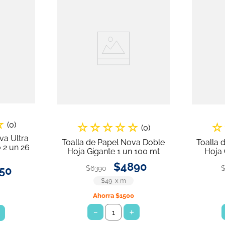
☆
(
0
)
☆
☆
☆
☆
☆
☆
(
0
)
va Ultra
Toalla de Papel Nova Doble
Toalla 
 2 un 26
Hoja Gigante 1 un 100 mt
Hoja 
$
4890
50
$
6390
$49
x
m
Ahorra
$1500
－
＋
＋