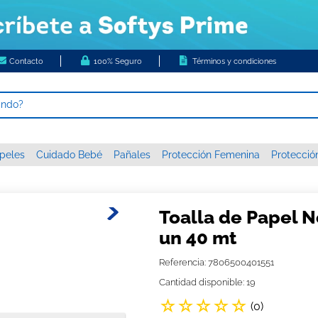
Contacto
100% Seguro
Términos y condiciones
ando?
 MÁS BUSCADOS
peles
Cuidado Bebé
Pañales
Protección Femenina
Protecció
s
higienico
c xxxg
Toalla de Papel N
 nova
un 40 mt
papel
Referencia
:
7806500401551
or diario ladysoft respirable tela suave
Cantidad disponible: 19
☆
☆
☆
☆
☆
tas húmedas
(
0
)