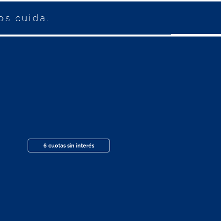
os cuida.
6 cuotas sin interés