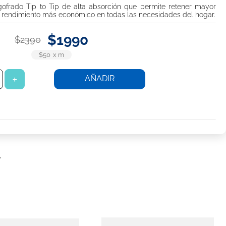
gofrado Tip to Tip de alta absorción que permite retener mayor
n rendimiento más económico en todas las necesidades del hogar.
$
1990
$
2390
$50
x
m
AÑADIR
＋
r