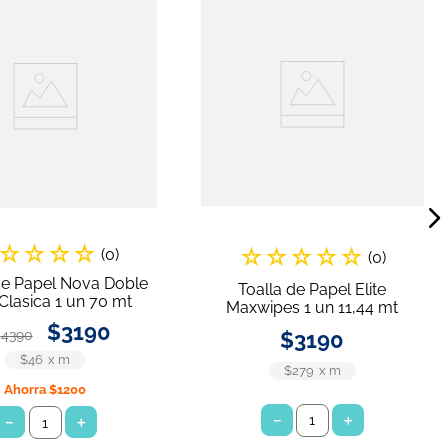
☆
☆
☆
☆
☆
☆
☆
☆
☆
(
0
)
(
0
)
de Papel Nova Doble
Toalla de Papel Elite
Clasica 1 un 70 mt
Maxwipes 1 un 11,44 mt
$
3190
$
4390
$
3190
$46
x
m
$279
x
m
Ahorra
$1200
－
＋
－
＋