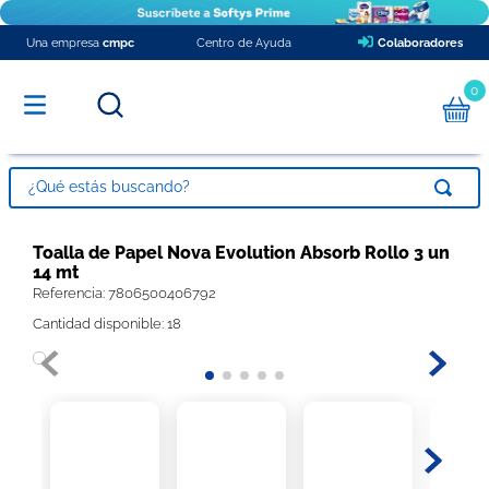
Una empresa
cmpc
Centro de Ayuda
Colaboradores
0
¿Qué estás buscando?
TÉRMINOS MÁS BUSCADOS
Toalla de Papel Nova Evolution Absorb Rollo 3 un
14 mt
1
.
pañales
Referencia
:
7806500406792
2
.
papel higienico
Cantidad disponible: 18
3
.
babysec xxxg
4
.
toalla nova
5
.
protector diario ladysoft respirable tela suave
6
.
toalla papel