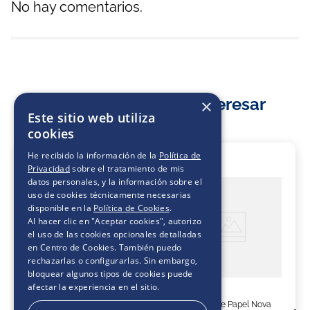
No hay comentarios.
También Te Podría Interesar
×
Este sitio web utiliza
cookies
He recibido la información de la
Política de
27 %
23 %
Privacidad
sobre el tratamiento de mis
datos personales, y la información sobre el
uso de cookies técnicamente necesarias
disponible en la
Política de Cookies
.
Al hacer clic en "Aceptar cookies", autorizo
el uso de las cookies opcionales detalladas
en Centro de Cookies. También puedo
rechazarlas o configurarlas. Sin embargo,
bloquear algunos tipos de cookies puede
afectar la experiencia en el sitio.
Toalla de Papel Nova
Toalla de Papel Nova