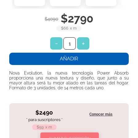
7
.
toallitas húmedas
$
2790
8
.
pañales babysec
$
4090
9
.
protector diario ladysoft protección ultradelgada tela suave
$66
x
m
10
.
pañuelos
－
＋
AÑADIR
Nova Evolution, la nueva tecnología Power Absorb
proporciona una nueva textura y diseño, que junto a su
mayor altura será tu mejor aliado en las tareas del hogar.
Formato de 3 unidades, de 14 metros cada uno.
$2490
Conocer más
* para suscriptores *
$59
x
m