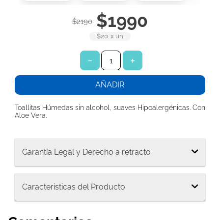
7
.
toallitas húmedas
$
1990
$
2190
8
.
toalla papel
$20
x
un
9
.
pañuelos
10
.
xxxg
－
＋
AÑADIR
Toallitas Húmedas sin alcohol, suaves Hipoalergénicas. Con
Aloe Vera.
Garantía Legal y Derecho a retracto
Caracteristicas del Producto