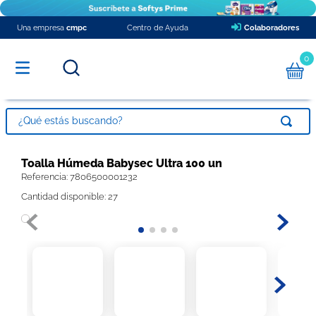
Una empresa
cmpc
Centro de Ayuda
Colaboradores
0
¿Qué estás buscando?
TÉRMINOS MÁS BUSCADOS
Toalla Húmeda Babysec Ultra 100 un
Referencia
1
.
pañales
:
7806500001232
Cantidad disponible: 27
2
.
papel higienico
3
.
babysec xxxg
4
.
toalla nova
5
.
pañales babysec
6
.
protector diario ladysoft protección ultradelgada tela suave