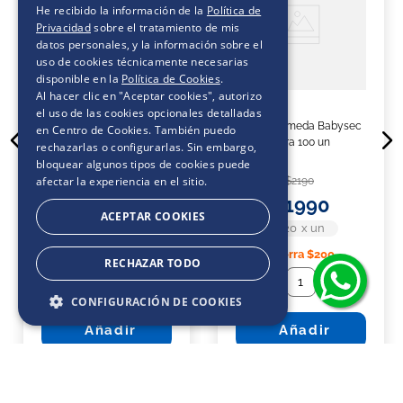
He recibido la información de la
Política de
Privacidad
sobre el tratamiento de mis
datos personales, y la información sobre el
uso de cookies técnicamente necesarias
disponible en la
Política de Cookies
.
Al hacer clic en "Aceptar cookies", autorizo
el uso de las cookies opcionales detalladas
Toallitas Húmedas
Toalla Húmeda Babysec
en Centro de Cookies. También puedo
Babysec Premium Pack
Ultra 100 un
rechazarlas o configurarlas. Sin embargo,
Aloe Vera & Vitamina E
bloquear algunos tipos de cookies puede
135 un
afectar la experiencia en el sitio.
$
4190
$
2190
$
3190
$
1990
ACEPTAR COOKIES
$24
x
un
$20
x
un
Ahorra
$1000
Ahorra
$200
RECHAZAR TODO
－
＋
－
＋
CONFIGURACIÓN DE COOKIES
Añadir
Añadir